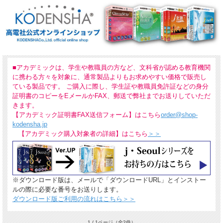
■アカデミックは、学生や教職員の方など、文科省が認める教育機関
に携わる方々を対象に、通常製品よりもお求めやすい価格で販売し
ている製品です。 ご購入に際し、学生証や教職員免許証などの身分
証明書のコピーをEメールかFAX、郵送で弊社までお送りしていただ
きます。
【アカデミック証明書FAX送信フォーム】はこちら
order@shop-
kodensha.jp
【アカデミック購入対象者の詳細】はこちら
＞＞
※ダウンロード版は、メールで「ダウンロードURL」とインストー
ルの際に必要な番号をお送りします。
ダウンロード版ご利用の流れはこちら＞＞
1 / 1ページ
（全2件）