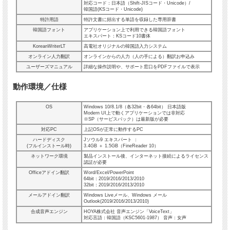
対応コード：日本語（Shift-JISコード・Unicode）/
韓国語(KSコード・Unicode)
特許用語
特許文書に頻出する単語を収録した専用辞書
韓国語フォント
アプリケーション上で利用できる韓国語フォント
エキスパート：KSコード10書体
KoreanWriterLT
高電社オリジナルの韓国語入力システム
オンライン人力翻訳
オンラインからの人力（人の手による）翻訳お申込み
ユーザーズマニュアル
詳細な操作説明や、サポート窓口をPDFファイルで表示
動作環境／仕様
OS
Windows 10/8.1/8（
各32bit・
各64bit） 日本語版
Modern UI上で動くアプリケーションでは非対応
※SP（サービスパック）は最新版が必要
対応PC
上記OSが正常に動作するPC
ハードディスク
Jソウル9 エキスパート ：
(フルインストール時)
3.4GB ＋ 1.5GB（FineReader 10）
ネットワーク環境
製品インストール後、インターネット接続によるライセンス
認証が必要
Officeアドイン翻訳
Word/Excel/PowerPoint
64bit：2019/2016/2013/2010
32bit：2019/2016/2013/2010
メールアドイン翻訳
Windows Liveメール、Windows メール
Outlook(2019/2016/2013/2010)
合成音声エンジン
HOYA株式会社 音声エンジン「VoiceText」
対応言語：韓国語（KSC5601-1987） 音声：女声