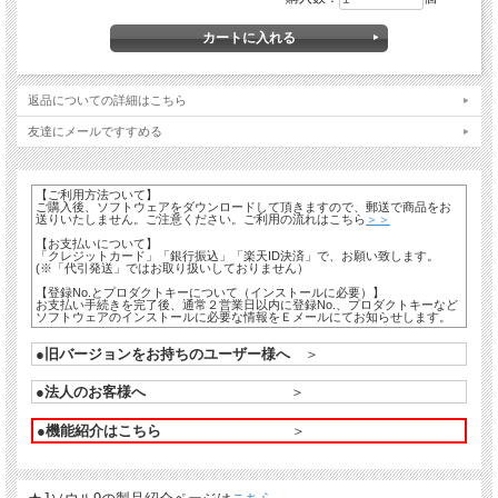
返品についての詳細はこちら
友達にメールですすめる
【ご利用方法ついて】
ご購入後、ソフトウェアをダウンロードして頂きますので、郵送で商品をお
送りいたしません。ご注意ください。ご利用の流れはこちら
＞＞
【お支払いについて】
「クレジットカード」「銀行振込」「楽天ID決済」で、お願い致します。
(※「代引発送」ではお取り扱いしておりません）
【登録No.とプロダクトキーについて（インストールに必要）】
お支払い手続きを完了後、通常２営業日以内に登録No.、プロダクトキーなど
ソフトウェアのインストールに必要な情報をＥメールにてお知らせします。
●旧バージョンをお持ちのユーザー様へ
＞
●法人のお客様へ
＞
●機能紹介はこちら
＞