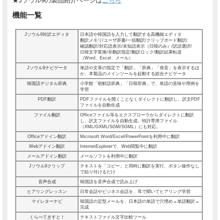
★Jソウル9の製品紹介ページは
こちら
機能一覧
Jソウル9対訳エディタ
日本語や韓国語を入力して翻訳する高機能エディタ
翻訳メモリ/ユーザ辞書/一括翻訳/クリップボード翻訳/
確認翻訳/対応語表示/未知語表示（日韓のみ）/訳語選択/
日韓文字変換/非翻訳指定/翻訳ロック/翻訳結果転送
（Word、Excel、メール）
Jソウル9ナビゲータ
単語や文章の指定で「翻訳」「辞典」「発音」を表示するほ
か、本製品のメインツールを起動する総合ナビゲータ
韓国語デジタル辞典
小学館「朝鮮語辞典」「日韓辞典」で、単語の意味や用例を
学習
PDF翻訳
PDFファイルを開くことなくダイレクトに翻訳し、訳文PDF
ファイルを自動生成
ファイル翻訳
Officeファイル等をエクスプローラからダイレクトに翻訳
し、訳文ファイルを自動生成。特許専用ファイル
（XML/GXML/SGM/SGML）にも対応。
Officeアドイン翻訳
Microsoft Word/Excel/PowerPointを利用中に翻訳
Webアドイン翻訳
InternetExplorerで、Web閲覧中に翻訳
メールアドイン翻訳
メールソフトを利用中に翻訳
Jソウル9クリップ
テキストを「コピー」と同時に翻訳を実行、ボタン操作なし
で貼り付けるだけ
音声合成
韓国語を音声合成で読み上げ
ヒアリングレッスン
日常会話やビジネス会話を、耳で聞いてヒアリング学習
マイレターナビ
韓国語の定型メールを、日本語の単語で穴埋め→単語翻訳→
完成
くらべてきすと！
テキストファイル文字比較ツール