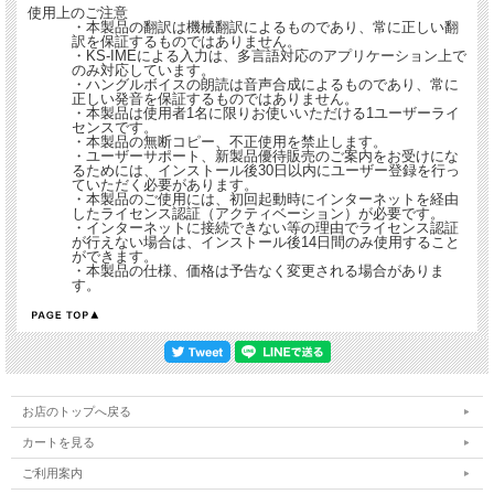
使用上のご注意
・本製品の翻訳は機械翻訳によるものであり、常に正しい翻
訳を保証するものではありません。
・KS-IMEによる入力は、多言語対応のアプリケーション上で
のみ対応しています。
・ハングルボイスの朗読は音声合成によるものであり、常に
正しい発音を保証するものではありません。
・本製品は使用者1名に限りお使いいただける1ユーザーライ
センスです。
・本製品の無断コピー、不正使用を禁止します。
・ユーザーサポート、新製品優待販売のご案内をお受けにな
るためには、インストール後30日以内にユーザー登録を行っ
ていただく必要があります。
・本製品のご使用には、初回起動時にインターネットを経由
したライセンス認証（アクティベーション）が必要です。
・インターネットに接続できない等の理由でライセンス認証
が行えない場合は、インストール後14日間のみ使用すること
ができます。
・本製品の仕様、価格は予告なく変更される場合がありま
す。
お店のトップへ戻る
カートを見る
ご利用案内