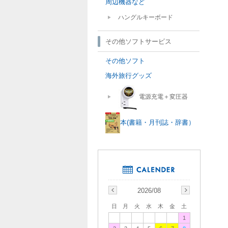
周辺機器など
ハングルキーボード
その他ソフトサービス
その他ソフト
海外旅行グッズ
電源充電＋変圧器
本(書籍・月刊誌・辞書）
2026/08
日
月
火
水
木
金
土
1