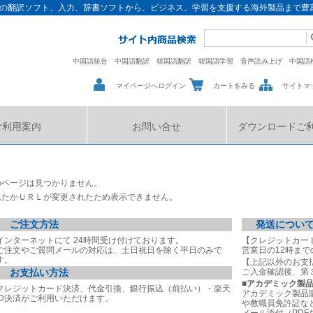
の翻訳ソフト、入力、辞書ソフトから、ビジネス、学習を支援する海外製品まで豊
中国語統合
中国語翻訳
韓国語翻訳
韓国語学習
音声読み上げ
中国語
マイページへログイン
カートをみる
サイトマ
ご利用案内
お問い合せ
ダウンロードご
のページは見つかりません。
れたかＵＲＬが変更されたため表示できません。
ご注文方法
発送につい
インターネットにて 24時間受け付けております。
【クレジットカー
ご注文やご質問メールの対応は、土日祝日を除く平日のみで
営業日の12時ま
す。
【上記以外のお支
お支払い方法
ご入金確認後、第
■
アカデミック製
クレジットカード決済、代金引換、銀行振込（前払い）・楽天
アカデミック製品
ID決済がご利用いただけます。
や教職員免許証な