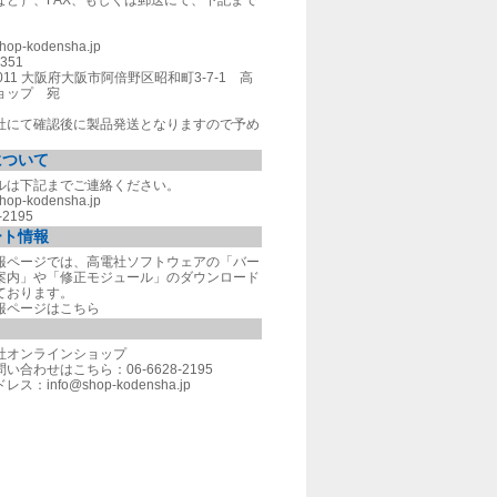
など）、FAX、もしくは郵送にて、下記まで
hop-kodensha.jp
2351
0011 大阪府大阪市阿倍野区昭和町3-7-1 高
ョップ 宛
社にて確認後に製品発送となりますので予め
について
ルは下記までご連絡ください。
hop-kodensha.jp
-2195
ート情報
報ページでは、高電社ソフトウェアの「バー
案内」や「修正モジュール」のダウンロード
ております。
報ページはこちら
社オンラインショップ
合わせはこちら：06-6628-2195
ドレス：
info@shop-kodensha.jp