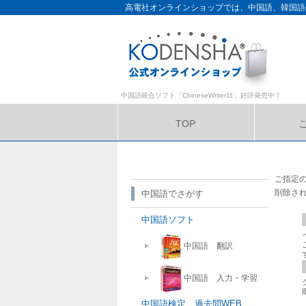
高電社オンラインショップでは、中国語、韓国語
中国語統合ソフト「ChineseWriter11」好評発売中！
TOP
サイトマップ
ご指定
削除さ
中国語でさがす
中国語ソフト
中国語 翻訳
中国語 入力・学習
中国語検定 過去問WEB