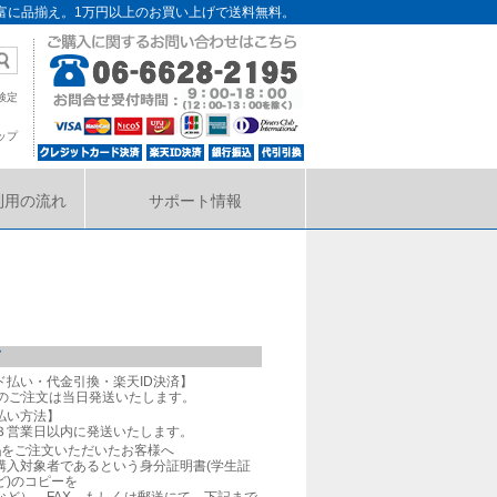
富に品揃え。1万円以上のお買い上げで送料無料。
検定
ップ
利用の流れ
サポート情報
て
ド払い・代金引換・楽天ID決済】
でのご注文は当日発送いたします。
払い方法】
３営業日以内に発送いたします。
品
をご注文いただいたお客様へ
購入対象者であるという身分証明書(学生証
ど)のコピーを