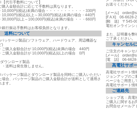
メール添付（PDF
※【代引手数料について】
お送りください。
ご購入金額合計に応じて手数料は異なります。
・10,000円(税込)未満の場合・・・・・・・・・・・330円
[メール]
order@s
・10,000円(税込)以上～30,000円(税込)未満の場合・440円
[F A X] 06-6628-
・30,000円以上～100,000円(税込)未満の場合 ・・・660円
[郵 送] 〒545-
電社オンラインシ
※銀行振込手数料はお客様負担となります。
送料について
また、証明書を弊
ご了承ください。
■パッケージ製品(ソフトウェア、ハードウェア、周辺機器な
キャンセル
ど)
・ご購入金額合計が 10,000円(税込)未満の場合 440円
ご注文のキャンセ
・ご購入金額合計が 10,000円(税込)以上の場合 0円
[メール]
order@s
[電 話] 06-6628
■ダウンロード製品
高電社サポ
・送料は発生致しません。
高電社サポート情
※パッケージ製品とダウンロード製品を同時にご購入いただい
ジョンアップのご
た場合、パッケージ製品のご購入金額合計が送料として適用さ
ページをご用意し
れます。
高電社サポート情
ご連絡先
ショップ名：高電
ご購入に関するお問い
お問合せメールア