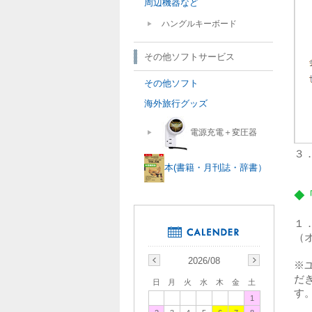
周辺機器など
ハングルキーボード
その他ソフトサービス
その他ソフト
海外旅行グッズ
電源充電＋変圧器
３
本(書籍・月刊誌・辞書）
◆
１
（
2026/08
※
だ
日
月
火
水
木
金
土
す
1