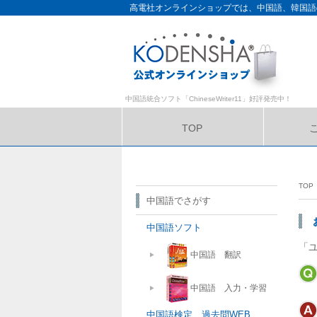
高電社オンラインショップでは、中国語、韓国語
中国語統合ソフト「ChineseWriter11」好評発売中！
TOP
サイトマップ
TOP
中国語でさがす
中国語ソフト
「
中国語 翻訳
中国語 入力・学習
中国語検定 過去問WEB