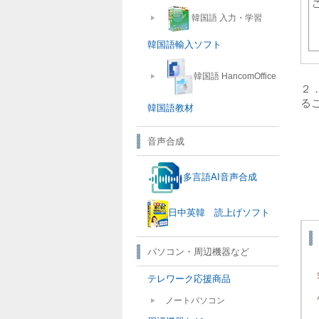
韓国語 入力・学習
韓国語輸入ソフト
韓国語 HancomOffice
２
る
韓国語教材
音声合成
多言語AI音声合成
日中英韓 読上げソフト
パソコン・周辺機器など
テレワーク応援商品
ノートパソコン