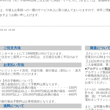
年
4
月
1
日（火）午前
6
時以降ご注文頂いた商品・サービスにつきましては、新価格を
。
は、今後もお客様への一層のサービス向上に取り組んでまいりますので、何卒ご理
ますようお願い申し上げます。
.03.10
10:49
ご注文方法
発送につい
インターネットにて 24時間受け付けております。
【クレジットカー
ご注文やご質問メールの対応は、土日祝日を除く平日のみで
営業日の12時ま
す。
【上記以外のお支
お支払い方法
ご入金確認後、第
■
アカデミック製
クレジットカード決済、代金引換、銀行振込（前払い）・楽天
アカデミック製品
ID決済がご利用いただけます。
や教職員免許証な
メール添付（PDF
※【代引手数料について】
お送りください。
ご購入金額合計に応じて手数料は異なります。
・10,000円(税込)未満の場合・・・・・・・・・・・330円
[メール]
order@s
・10,000円(税込)以上～30,000円(税込)未満の場合・440円
[F A X] 06-6628-
・30,000円以上～100,000円(税込)未満の場合 ・・・660円
[郵 送] 〒545-
電社オンラインシ
※銀行振込手数料はお客様負担となります。
送料について
また、証明書を弊