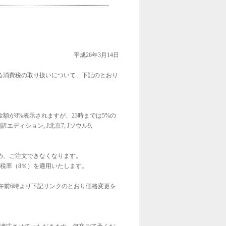
平成26年3月14日
る消費税の取り扱いについて、下記のとおり
金額が
8%
表示されますが、
23
時までは
5%
の
翻訳エディション
, J
北京
7, J
ソウル
9,
め、ご注文できなくなります。
税率（
8
％）を適用いたします。
午前
6
時より下記リンクのとおり価格変更を