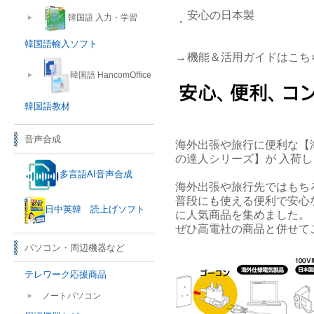
安心の日本製
韓国語 入力・学習
・
韓国語輸入ソフト
→
機能＆活用ガイドはこち
韓国語 HancomOffice
韓国語教材
音声合成
海外出張や旅行に便利な【
の達人シリーズ】が 入荷
多言語AI音声合成
海外出張や旅行先ではもち
普段にも使える便利で安心
日中英韓 読上げソフト
に人気商品を集めました。
ぜひ高電社の商品と併せて
パソコン・周辺機器など
テレワーク応援商品
ノートパソコン