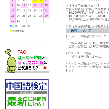
2
3
4
5
6
7
8
9
10
11
12
13
14
15
※【代引手数料について】
ご購入金額合計に応じて手数料
16
17
18
19
20
21
22
・10,000円(税込)未満の場合
23
24
25
26
27
28
29
・10,000円(税込)以上～30,00
・30,000円以上～100,000円(
30
31
■
■
今日
定休日
※銀行振込手数料はお客様負担
送料について
■
臨時休業日
■パッケージ製品(ソフトウェア
ど)
・ご購入金額合計が 10,000円(
・ご購入金額合計が 10,000円(
■ダウンロード製品
・送料は発生致しません。
※パッケージ製品とダウンロー
た場合、パッケージ製品のご購
れます。