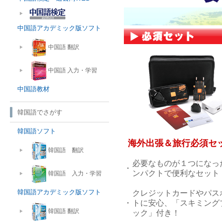
中国語アカデミック版ソフト
中国語 翻訳
中国語 入力・学習
中国語教材
韓国語でさがす
韓国語ソフト
海外出張＆旅行必須セ
韓国語 翻訳
必要なものが１つになっ
・
ンパクトで便利なセット
韓国語 入力・学習
韓国語アカデミック版ソフト
クレジットカードやパス
・
トに安心、「スキミング
韓国語 翻訳
ック」付き！