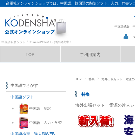
高電社オンラインショップでは、中国語、韓国語の翻訳ソフト、入力、辞書ソ
中国語統合
中国語統合ソフト「ChineseWriter11」好評発売中！
TOP
ご利用案内
サイトマップ
TOP
特集
海外出張セット 電源の
中国語でさがす
特集
中国語ソフト
海外出張セット 電源の達人シ
中国語 翻訳
中国語 入力・学習
中国語検定 過去問WEB