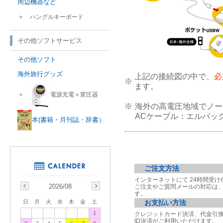
周辺機器など
ハングルキーボード
その他ソフトサービス
その他ソフト
海外旅行グッズ
上記の接続図の中で、
必
※
ます。
電源充電＋変圧器
※
海外の高電圧地域でノー
ACケーブル：エルバッ
本(書籍・月刊誌・辞書）
ご注文方法
インターネットにて 24時間受
2026/08
ご注文やご質問メールの対応は
す。
日
月
火
水
木
金
土
お支払い方法
1
クレジットカード決済、代金引
ID決済がご利用いただけます。