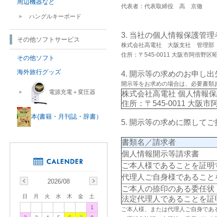
周辺機器など
代表者：代表取締役 高 京徹
ハングルキーボード
3. 当社の個人情報保護管
その他ソフトサービス
株式会社高電社 大阪支社 管理部
住所：〒545-0011 大阪市阿倍野区昭
その他ソフト
海外旅行グッズ
4. 開示等の求めのお申し出
開示等をお求めの場合は、必要書類
電源充電＋変圧器
株式会社高電社 個人情報
住所：〒545-0011 大阪市
本(書籍・月刊誌・辞書）
5. 開示等の求めに際して
書類名／請求者
個人情報開示等請求書
ご本人様であることを証明
代理人ご自身様であること
2026/08
ご本人の捺印のある委任状
日
月
火
水
木
金
土
法定代理人であることを証
1
ご本人様、または代理人ご自身であ