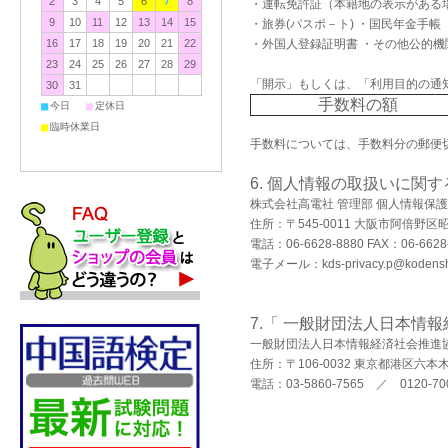
2
3
4
5
6
7
8
・運転免許証（本籍地の表示がある
9
10
11
12
13
14
15
・旅券(パスポ－ト) ・国民年金手帳
16
17
18
19
20
21
22
・外国人登録証明書 ・その他公的
23
24
25
26
27
28
29
「開示」もしくは、「利用目的の通
30
31
手数料の額
■
■
今日
定休日
■
臨時休業日
手数料については、手数料分の郵便
6. 個人情報の取扱いに関
株式会社高電社 管理部 個人情報保
住所：〒545-0011 大阪市阿倍野区昭
電話：06-6628-8880 FAX：06-6628
電子メール：
kds-privacy.p@kodensh
7.「
一般財団法人日本情報
一般財団法人日本情報経済社会推進
住所：〒106-0032 東京都港区六
電話：03-5860-7565 ／ 0120-700