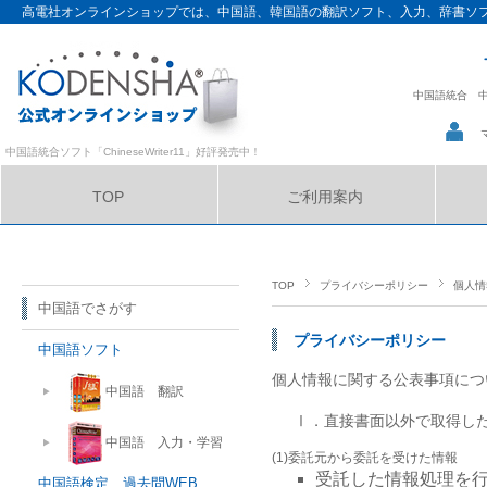
高電社オンラインショップでは、中国語、韓国語の翻訳ソフト、入力、辞書ソ
中国語統合
中国語統合ソフト「ChineseWriter11」好評発売中！
TOP
ご利用案内
サイトマップ
TOP
プライバシーポリシー
個人情
中国語でさがす
プライバシーポリシー
中国語ソフト
個人情報に関する公表事項につ
中国語 翻訳
Ⅰ．直接書面以外で取得し
中国語 入力・学習
(1)委託元から委託を受けた情報
受託した情報処理を
中国語検定 過去問WEB