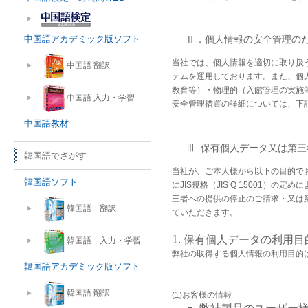
中国語アカデミック版ソフト
Ⅱ．個人情報の安全管理の
当社では、個人情報を適切に取り扱うた
中国語 翻訳
テムを運用しております。また、個
教育等）・物理的（入館管理の実施
中国語 入力・学習
安全管理措置の詳細については、下
中国語教材
Ⅲ. 保有個人データ又は第
韓国語でさがす
当社が、ご本人様から以下の目的で
韓国語ソフト
にJIS規格（JIS Q 15001
三者への提供の停止のご請求・又は
韓国語 翻訳
ていただきます。
1. 保有個人データの利用目
韓国語 入力・学習
弊社の取得する個人情報の利用目的
韓国語アカデミック版ソフト
韓国語 翻訳
(1)お客様の情報