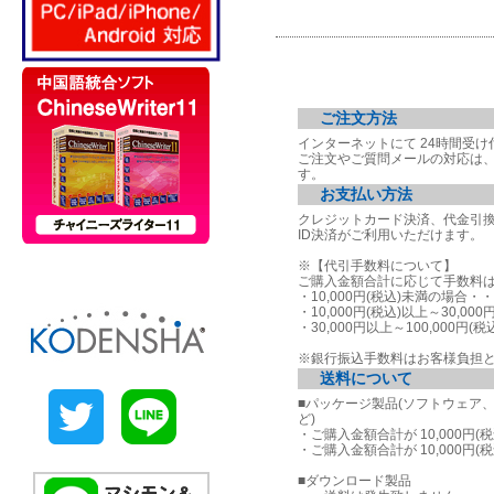
ご注文方法
インターネットにて 24時間受
ご注文やご質問メールの対応は
す。
お支払い方法
クレジットカード決済、代金引
ID決済がご利用いただけます。
※【代引手数料について】
ご購入金額合計に応じて手数料
・10,000円(税込)未満の場合
・10,000円(税込)以上～30,00
・30,000円以上～100,000円(
※銀行振込手数料はお客様負担
送料について
■パッケージ製品(ソフトウェア
ど)
・ご購入金額合計が 10,000円(
・ご購入金額合計が 10,000円(
■ダウンロード製品