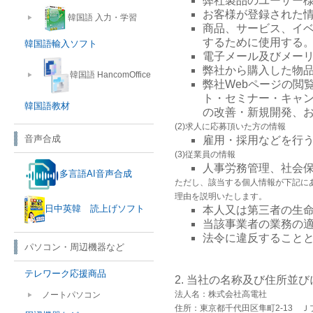
弊社製品のユーザー
お客様が登録された
韓国語 入力・学習
商品、サービス、イ
するために使用する
韓国語輸入ソフト
電子メール及びメー
弊社から購入した物
韓国語 HancomOffice
弊社Webページの閲
ト・セミナー・キャ
韓国語教材
の改善・新規開発、
(2)求人に応募頂いた方の情報
音声合成
雇用・採用などを行
(3)従業員の情報
人事労務管理、社会
多言語AI音声合成
ただし、該当する個人情報が下記に
理由を説明いたします。
日中英韓 読上げソフト
本人又は第三者の生
当該事業者の業務の
法令に違反すること
パソコン・周辺機器など
テレワーク応援商品
2. 当社の名称及び住所並
法人名：株式会社高電社
ノートパソコン
住所：東京都千代田区隼町2-13 Ｊ