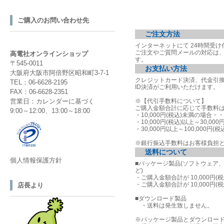
ご購入のお問い合わせ先
ご注文方法
インターネットにて 24時間受
ご注文やご質問メールの対応は
高電社オンラインショップ
す。
〒545-0011
お支払い方法
大阪府大阪市阿倍野区昭和町3-7-1
クレジットカード決済、代金引
TEL：06-6628-2195
ID決済がご利用いただけます。
FAX：06-6628-2351
営業日：カレンダーに基づく
※【代引手数料について】
ご購入金額合計に応じて手数料
9:00～12:00、13:00～18:00
・10,000円(税込)未満の場合
・10,000円(税込)以上～30,00
・30,000円以上～100,000円(
※銀行振込手数料はお客様負担
送料について
個人情報保護方針
■パッケージ製品(ソフトウェア
ど)
・ご購入金額合計が 10,000円(
・ご購入金額合計が 10,000円(
店長より
■ダウンロード製品
・送料は発生致しません。
※パッケージ製品とダウンロー