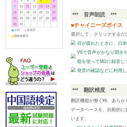
2
3
4
5
6
7
8
9
10
11
12
13
14
15
16
17
18
19
20
21
22
*** 音声朗読 ***
23
24
25
26
27
28
29
■チャイニーズボイス
30
31
■
■
今日
定休日
選択して、クリックするだ
■
臨時休業日
目が疲れたときに、日本
V6で音声がかなり聞き
能を使ってMDに録音し
発音の確認などに利用し
*** 翻訳精度 ***
翻訳機能が働く時、あらか
データベースを、自動的に
います。