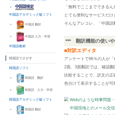
「無料でここまでできるん
中国語アカデミック版ソフト
とても便利なサービスだけ
そんなアレコレ、「中国語
中国語 翻訳
中国語 入力・学習
*** 翻訳機能の使いや
中国語教材
■対訳エディタ
韓国語でさがす
アンケートで96％の人が
2面、3面翻訳では、確認
韓国語ソフト
比較することで、訳文の正
韓国語 翻訳
色分けて表示することが可
韓国語 入力・学習
韓国語アカデミック版ソフト
Webのような時事問題・
中国現地とのメール交信
韓国語 翻訳