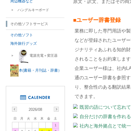
周辺機器など
原文・訳文、またはその両方
ハングルキーボード
■ユーザー辞書登録
その他ソフトサービス
業務に即した専門用語や製
その他ソフト
などが登録されたユーザー
海外旅行グッズ
ジナリティあふれる知的財
電源充電＋変圧器
されることをお約束します
企業ユーザー様は、社内L
本(書籍・月刊誌・辞書）
通のユーザー辞書を参照す
り、整合性のある翻訳結果
できます。
既習の語について忘れて
2026/08
自分だけの辞書を作れる
日
月
火
水
木
金
土
1
社内と海外拠点とで統一