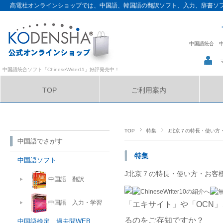
高電社オンラインショップでは、中国語、韓国語の翻訳ソフト、入力、辞書ソ
中国語統合
中国語統合ソフト「ChineseWriter11」好評発売中！
TOP
ご利用案内
サイトマップ
TOP
特集
J北京７の特長・使い方
中国語でさがす
特集
中国語ソフト
J北京７の特長・使い方・お客
中国語 翻訳
中国語 入力・学習
「エキサイト」や「OCN
るのをご存知ですか？
中国語検定 過去問WEB