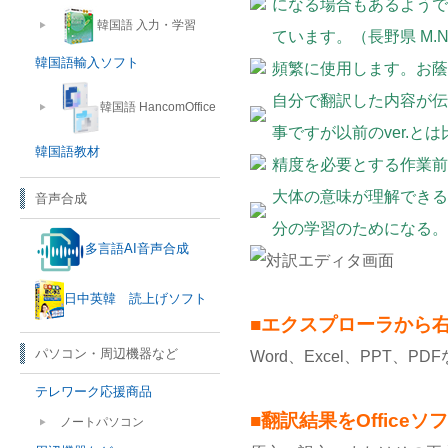
になる場合もあるようで
韓国語 入力・学習
ています。（長野県 M.
韓国語輸入ソフト
頻繁に使用します。お蔭
自分で翻訳した内容が伝
韓国語 HancomOffice
事ですが以前のver.と
韓国語教材
精度を必要とする作業前
大体の意味が理解できる
音声合成
分の学習のためになる。（
多言語AI音声合成
日中英韓 読上げソフト
■エクスプローラから
パソコン・周辺機器など
Word、Excel、PPT
テレワーク応援商品
■翻訳結果をOffice
ノートパソコン