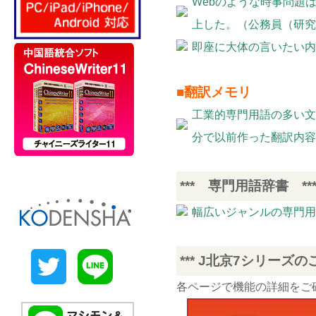
Webのような時事問題
上した。（公務員（研究
即座に大体の言いたい内
■翻訳メモリ
工業的専門用語の多い文
分で以前作った翻訳内容
*** 専門用語辞書 **
幅広いジャンルの専門用
*** J北京7シリーズの
各ページで機能の詳細をご